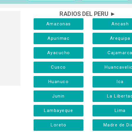
RADIOS DEL PERU ►
Amazonas
Ancash
Apurimac
Arequipa
Ayacucho
Cajamarc
Cusco
Huancaveli
Huanuco
Ica
Junin
La Liberta
Lambayeque
Lima
Loreto
Madre de Di