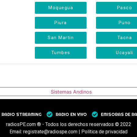
Moquegua
Pasco
Piura
Puno
San Martin
Tacna
Tumbes
Ucayali
RADIO STREAMING
RADIO EN VIVO
EMISORAS DE R
radiosPE.com ® - Todos los derechos reservados © 2022
Email: registrate@radiospe.com | Política de privacidad