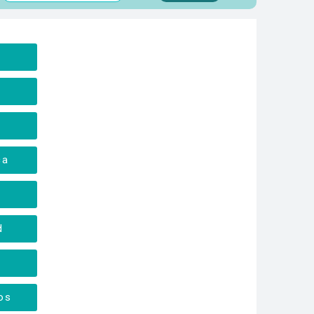
a
ca
d
os