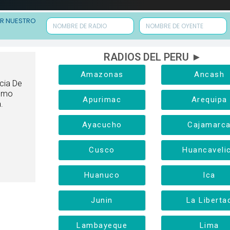
ER NUESTRO
RADIOS DEL PERU ►
Amazonas
Ancash
cia De
Como
Apurimac
Arequipa
.
Ayacucho
Cajamarc
Cusco
Huancaveli
Huanuco
Ica
Junin
La Liberta
Lambayeque
Lima