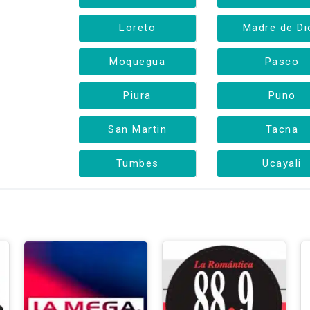
Loreto
Madre de Di
Moquegua
Pasco
Piura
Puno
San Martin
Tacna
Tumbes
Ucayali