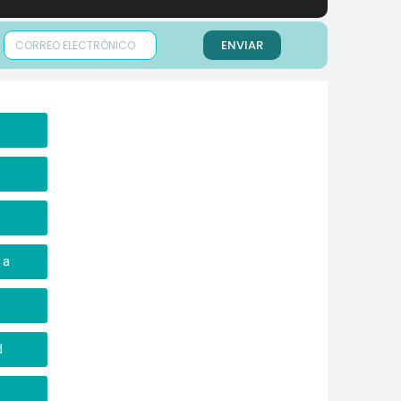
ENVIAR
a
ca
d