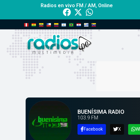
Radios en vivo FM / AM, Online
BUENÍSIMA RADIO
103.9
FM
Facebook
X
W