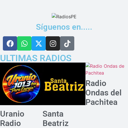
Síguenos en.....
ULTIMAS RADIOS
Radio
Ondas del
Pachitea
Uranio
Santa
Radio
Beatriz