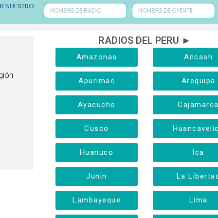
ER NUESTRO
RADIOS DEL PERU ►
Amazonas
Ancash
gión
Apurimac
Arequipa
Ayacucho
Cajamarc
Cusco
Huancaveli
Huanuco
Ica
Junin
La Liberta
Lambayeque
Lima