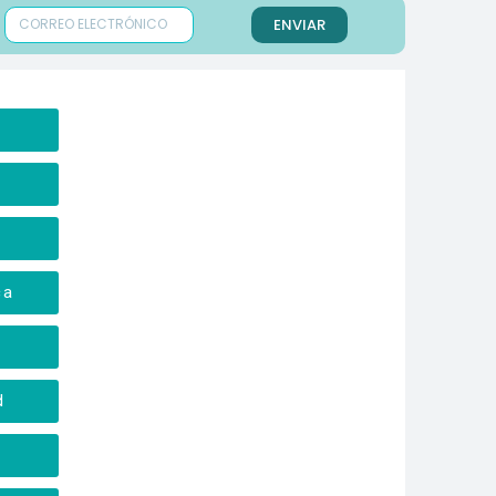
ENVIAR
a
ca
d