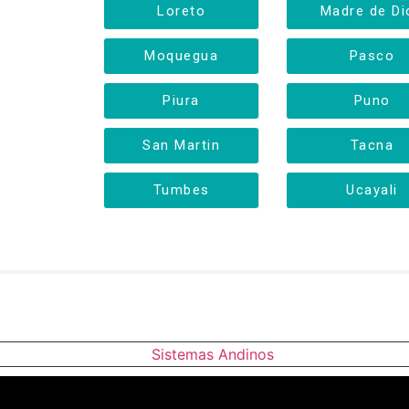
Loreto
Madre de Di
Moquegua
Pasco
Piura
Puno
San Martin
Tacna
Tumbes
Ucayali