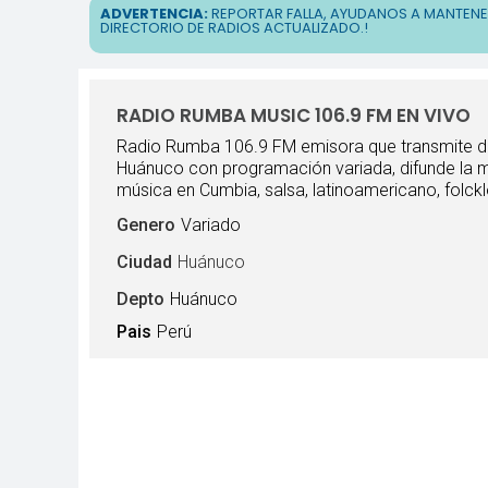
ADVERTENCIA:
REPORTAR FALLA, AYUDANOS A MANTEN
DIRECTORIO DE RADIOS ACTUALIZADO.!
RADIO RUMBA MUSIC 106.9 FM EN VIVO
Radio Rumba 106.9 FM emisora que transmite 
Huánuco con programación variada, difunde la 
música en Cumbia, salsa, latinoamericano, folckl
Genero
Variado
Ciudad
Huánuco
Depto
Huánuco
Pais
Perú