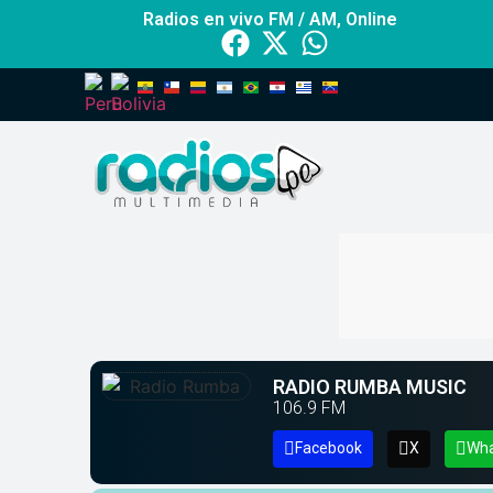
Radios en vivo FM / AM, Online
RADIO RUMBA MUSIC
106.9
FM
Facebook
X
Wh