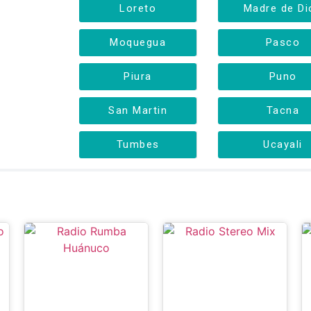
Loreto
Madre de Di
Moquegua
Pasco
Piura
Puno
San Martin
Tacna
Tumbes
Ucayali