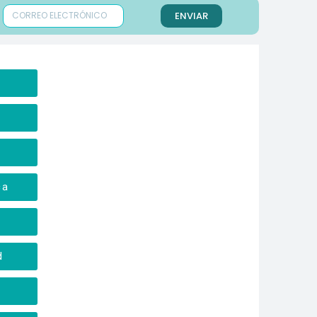
ENVIAR
a
ca
d