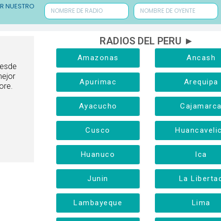
ER NUESTRO
RADIOS DEL PERU ►
Amazonas
Ancash
desde
mejor
Apurimac
Arequipa
ore.
Ayacucho
Cajamarc
Cusco
Huancaveli
Huanuco
Ica
Junin
La Liberta
Lambayeque
Lima