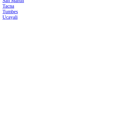
San Martin
Tacna
Tumbes
Ucayali