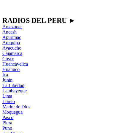
RADIOS DEL PERU ►
Amazonas
Ancash
Apurimac
Arequipa
Ayacucho
Cajamarca
Cusco
Huancavelica
Huanuco
Ica
Junin
La Libertad
Lambayeque
Lima
Loreto
Madre de Dios
Moquegua
Pasco
Piura
Puno