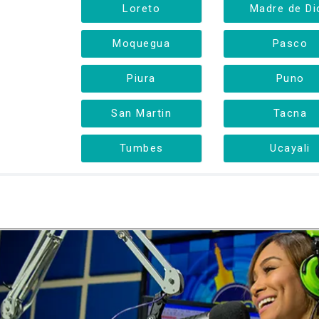
Loreto
Madre de Di
Moquegua
Pasco
Piura
Puno
San Martin
Tacna
Tumbes
Ucayali