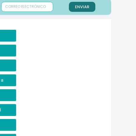
ENVIAR
a
ca
d