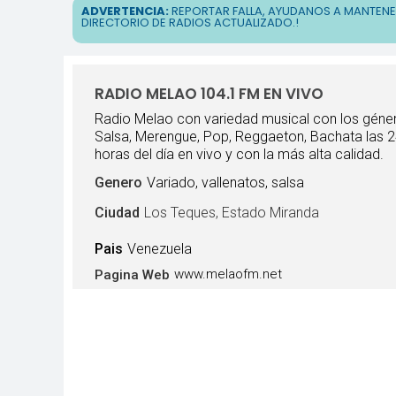
ADVERTENCIA:
REPORTAR FALLA, AYUDANOS A MANTEN
DIRECTORIO DE RADIOS ACTUALIZADO.!
RADIO MELAO 104.1 FM EN VIVO
Radio Melao con variedad musical con los géne
Salsa, Merengue, Pop, Reggaeton, Bachata las 
horas del día en vivo y con la más alta calidad.
Genero
Variado, vallenatos, salsa
Ciudad
Los Teques, Estado Miranda
Pais
Venezuela
www.melaofm.net
Pagina Web