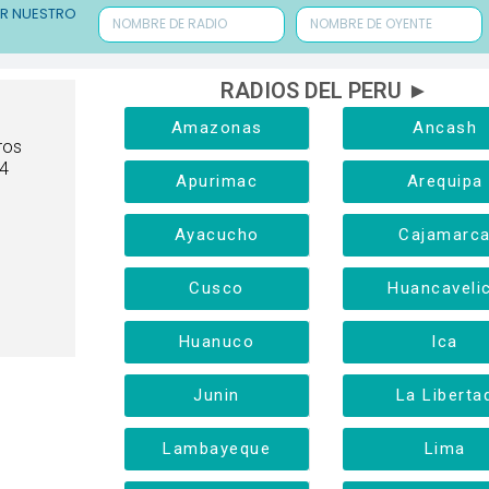
ER NUESTRO
RADIOS DEL PERU ►
Amazonas
Ancash
ros
24
Apurimac
Arequipa
Ayacucho
Cajamarc
Cusco
Huancaveli
Huanuco
Ica
Junin
La Liberta
Lambayeque
Lima