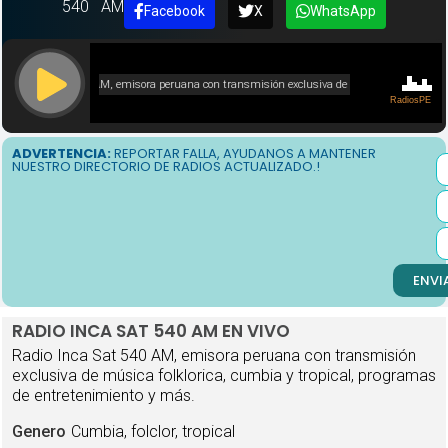
540
AM
Facebook
X
WhatsApp
ADVERTENCIA:
REPORTAR FALLA, AYUDANOS A MANTENER
NUESTRO DIRECTORIO DE RADIOS ACTUALIZADO.!
ENVI
RADIO INCA SAT 540 AM EN VIVO
Radio Inca Sat 540 AM, emisora peruana con transmisión
exclusiva de música folklorica, cumbia y tropical, programas
de entretenimiento y más.
Genero
Cumbia, folclor, tropical