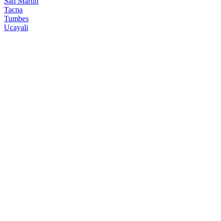
San Martin
Tacna
Tumbes
Ucayali