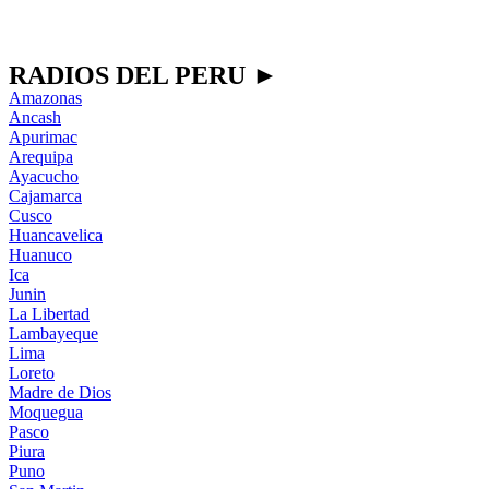
RADIOS DEL PERU ►
Amazonas
Ancash
Apurimac
Arequipa
Ayacucho
Cajamarca
Cusco
Huancavelica
Huanuco
Ica
Junin
La Libertad
Lambayeque
Lima
Loreto
Madre de Dios
Moquegua
Pasco
Piura
Puno