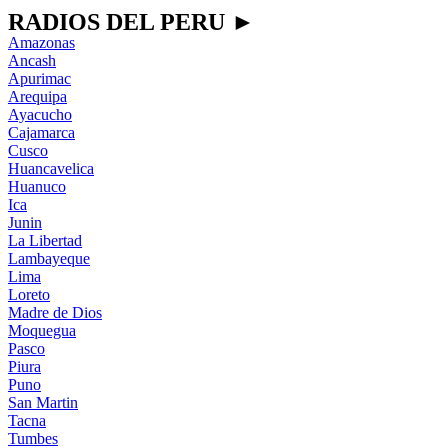
RADIOS DEL PERU ►
Amazonas
Ancash
Apurimac
Arequipa
Ayacucho
Cajamarca
Cusco
Huancavelica
Huanuco
Ica
Junin
La Libertad
Lambayeque
Lima
Loreto
Madre de Dios
Moquegua
Pasco
Piura
Puno
San Martin
Tacna
Tumbes