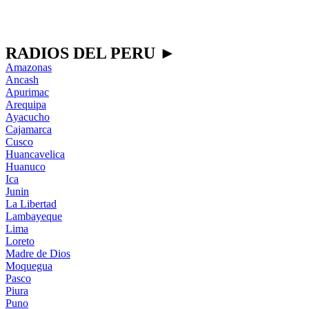
RADIOS DEL PERU ►
Amazonas
Ancash
Apurimac
Arequipa
Ayacucho
Cajamarca
Cusco
Huancavelica
Huanuco
Ica
Junin
La Libertad
Lambayeque
Lima
Loreto
Madre de Dios
Moquegua
Pasco
Piura
Puno