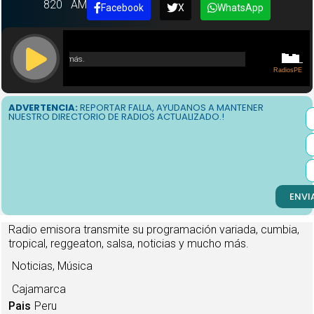
820
AM
Facebook
X
WhatsApp
ADVERTENCIA:
REPORTAR FALLA, AYUDANOS A MANTENER
NUESTRO DIRECTORIO DE RADIOS ACTUALIZADO.!
ENVI
Radio emisora transmite su programación variada, cumbia,
tropical, reggeaton, salsa, noticias y mucho más.
Noticias, Música
Cajamarca
Pais
Peru