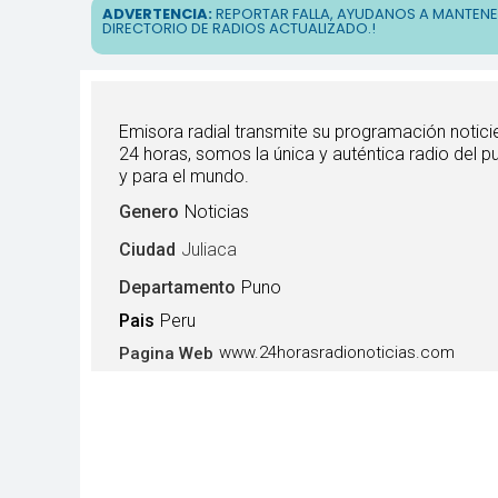
ADVERTENCIA:
REPORTAR FALLA, AYUDANOS A MANTEN
DIRECTORIO DE RADIOS ACTUALIZADO.!
Emisora radial transmite su programación notici
24 horas, somos la única y auténtica radio del p
y para el mundo.
Genero
Noticias
Ciudad
Juliaca
Departamento
Puno
Pais
Peru
www.24horasradionoticias.com
Pagina Web