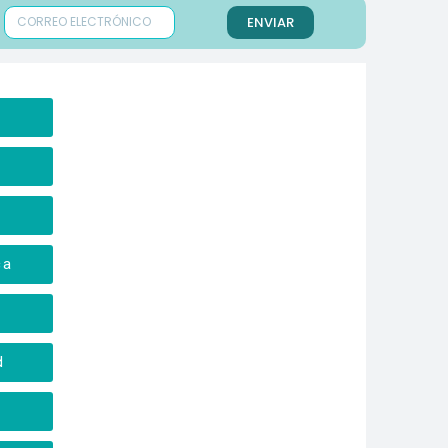
ENVIAR
a
ca
d