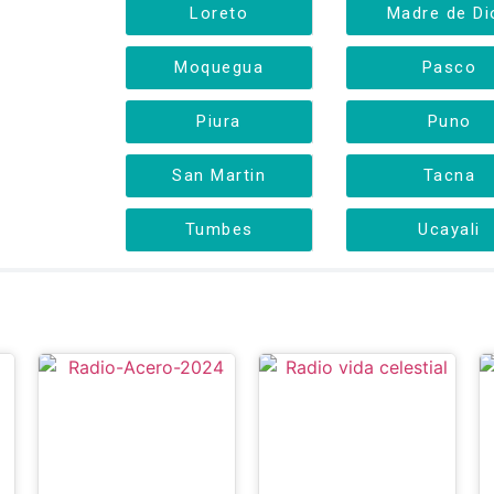
Loreto
Madre de Di
Moquegua
Pasco
Piura
Puno
San Martin
Tacna
Tumbes
Ucayali