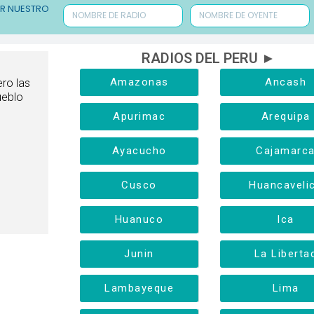
ER NUESTRO
RADIOS DEL PERU ►
Amazonas
Ancash
ero las
ueblo
Apurimac
Arequipa
Ayacucho
Cajamarc
Cusco
Huancaveli
Huanuco
Ica
Junin
La Liberta
Lambayeque
Lima