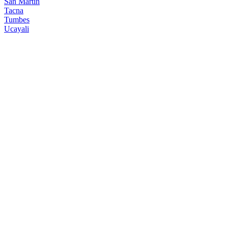
San Martin
Tacna
Tumbes
Ucayali