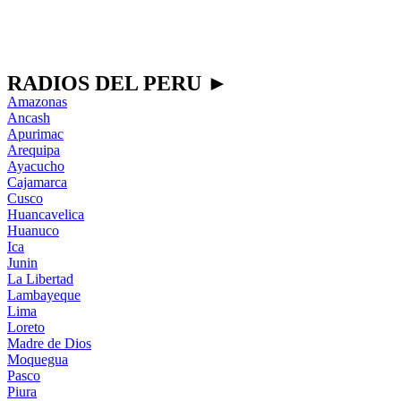
RADIOS DEL PERU ►
Amazonas
Ancash
Apurimac
Arequipa
Ayacucho
Cajamarca
Cusco
Huancavelica
Huanuco
Ica
Junin
La Libertad
Lambayeque
Lima
Loreto
Madre de Dios
Moquegua
Pasco
Piura