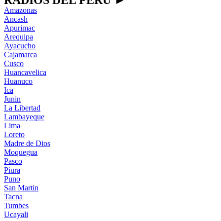
RADIOS DEL PERU ►
Amazonas
Ancash
Apurimac
Arequipa
Ayacucho
Cajamarca
Cusco
Huancavelica
Huanuco
Ica
Junin
La Libertad
Lambayeque
Lima
Loreto
Madre de Dios
Moquegua
Pasco
Piura
Puno
San Martin
Tacna
Tumbes
Ucayali