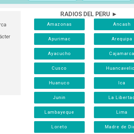
RADIOS DEL PERU ►
Amazonas
Ancash
rca
ácter
Apurimac
Arequipa
Ayacucho
Cajamarc
Cusco
Huancaveli
Huanuco
Ica
Junin
La Liberta
Lambayeque
Lima
Loreto
Madre de Di