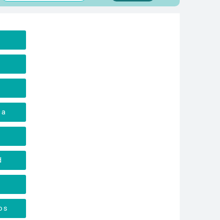
a
ca
d
os