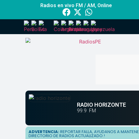
Radios en vivo FM / AM, Online
RADIO HORIZONTE
99.9
FM
ADVERTENCIA:
REPORTAR FALLA, AYUDANOS A MANTEN
DIRECTORIO DE RADIOS ACTUALIZADO.!