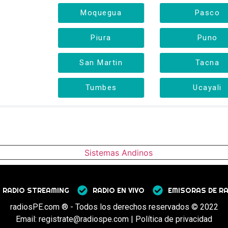
Moquegua
Pasco
Piura
Puno
San Martin
Tacna
Tumbes
Ucayali
RADIO STREAMING
RADIO EN VIVO
EMISORAS DE R
radiosPE.com ® - Todos los derechos reservados © 2022
Email: registrate@radiospe.com | Política de privacidad